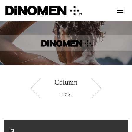
Toggl
naviga
Column
コラム
3