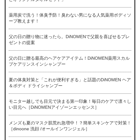
薬用炭で洗う！体臭予防！臭わない男になる人気薬用ボディソ
ープ教えます！
父の日の贈り物に迷ったら。DiNOMENで父親を喜ばせるプレ
ゼントの提案
父の日に贈る最高のヘアケアアイテム！DiNOMEN薬用スカル
プケアリンスインシャンプー
夏の体臭対策と「これが便利すぎる」と話題のDiNOMEN ヘア
＆ボディ ドライシャンプー
モニター越しでも目元で決まる第一印象！毎日のケアで凛々し
い目元へ［DiNOMENアイゾーンエッセンス］
メンズも夏のマスク肌荒れ急増中！？簡単スキンケアで対策！
［dinoone 洗顔 /オールインワンジェル］