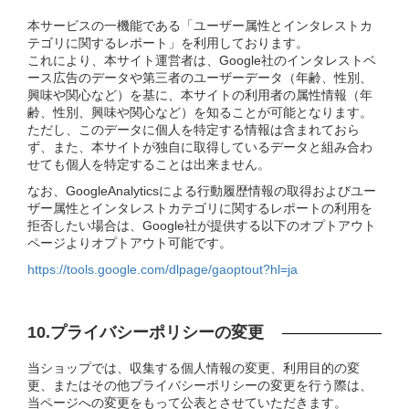
本サービスの一機能である「ユーザー属性とインタレストカ
テゴリに関するレポート」を利用しております。
これにより、本サイト運営者は、Google社のインタレストベ
ース広告のデータや第三者のユーザーデータ（年齢、性別、
興味や関心など）を基に、本サイトの利用者の属性情報（年
齢、性別、興味や関心など）を知ることが可能となります。
ただし、このデータに個人を特定する情報は含まれておら
ず、また、本サイトが独自に取得しているデータと組み合わ
せても個人を特定することは出来ません。
なお、GoogleAnalyticsによる行動履歴情報の取得およびユー
ザー属性とインタレストカテゴリに関するレポートの利用を
拒否したい場合は、Google社が提供する以下のオプトアウト
ページよりオプトアウト可能です。
https://tools.google.com/dlpage/gaoptout?hl=ja
10.プライバシーポリシーの変更
当ショップでは、収集する個人情報の変更、利用目的の変
更、またはその他プライバシーポリシーの変更を行う際は、
当ページへの変更をもって公表とさせていただきます。