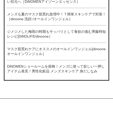
い目元へ［DiNOMENアイゾーンエッセンス］
メンズも夏のマスク肌荒れ急増中！？簡単スキンケアで対策！
［dinoone 洗顔 /オールインワンジェル］
ジメジメした梅雨の時期もサッパリとして食欲の進む男飯時短
レシピ[DiNOLIFE/dinoone］
マスク肌荒れケアにオススメのオールインワンジェル[dinoone
オールインワンジェル］
DiNOMENショールームを探検！メンズに使って欲しい一押し
アイテム発見！男性化粧品 メンズスキンケア 身だしなみ