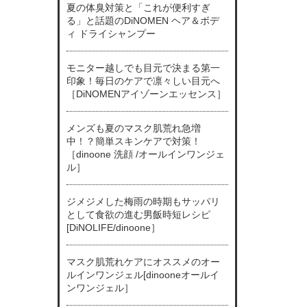
夏の体臭対策と「これが便利すぎ
る」と話題のDiNOMEN ヘア＆ボデ
ィ ドライシャンプー
モニター越しでも目元で決まる第一
印象！毎日のケアで凛々しい目元へ
［DiNOMENアイゾーンエッセンス］
メンズも夏のマスク肌荒れ急増
中！？簡単スキンケアで対策！
［dinoone 洗顔 /オールインワンジェ
ル］
ジメジメした梅雨の時期もサッパリ
として食欲の進む男飯時短レシピ
[DiNOLIFE/dinoone］
マスク肌荒れケアにオススメのオー
ルインワンジェル[dinooneオールイ
ンワンジェル］