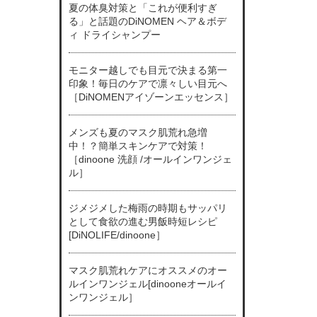
夏の体臭対策と「これが便利すぎ
る」と話題のDiNOMEN ヘア＆ボデ
ィ ドライシャンプー
モニター越しでも目元で決まる第一
印象！毎日のケアで凛々しい目元へ
［DiNOMENアイゾーンエッセンス］
メンズも夏のマスク肌荒れ急増
中！？簡単スキンケアで対策！
［dinoone 洗顔 /オールインワンジェ
ル］
ジメジメした梅雨の時期もサッパリ
として食欲の進む男飯時短レシピ
[DiNOLIFE/dinoone］
マスク肌荒れケアにオススメのオー
ルインワンジェル[dinooneオールイ
ンワンジェル］