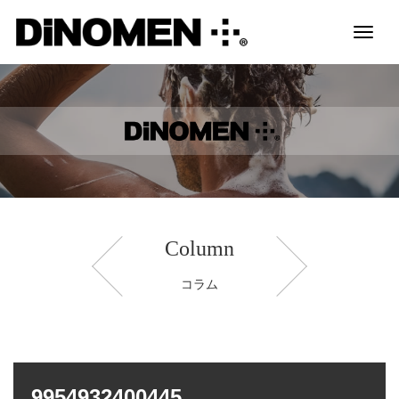
Toggl
naviga
Column
コラム
9954932400445