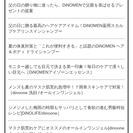
父の日の贈り物に迷ったら。DiNOMENで父親を喜ばせるプレ
ゼントの提案
父の日に贈る最高のヘアケアアイテム！DiNOMEN薬用スカル
プケアリンスインシャンプー
夏の体臭対策と「これが便利すぎる」と話題のDiNOMEN ヘア
＆ボディ ドライシャンプー
モニター越しでも目元で決まる第一印象！毎日のケアで凛々し
い目元へ［DiNOMENアイゾーンエッセンス］
メンズも夏のマスク肌荒れ急増中！？簡単スキンケアで対策！
［dinoone 洗顔 /オールインワンジェル］
ジメジメした梅雨の時期もサッパリとして食欲の進む男飯時短
レシピ[DiNOLIFE/dinoone］
マスク肌荒れケアにオススメのオールインワンジェル[dinoone