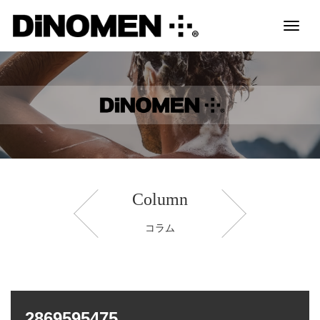
Toggl
naviga
Column
コラム
2869595475