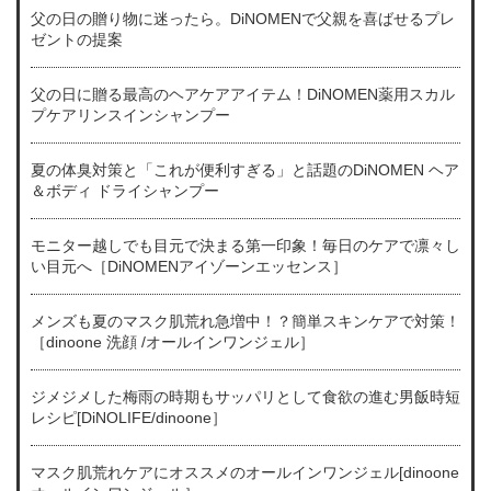
父の日の贈り物に迷ったら。DiNOMENで父親を喜ばせるプレ
ゼントの提案
父の日に贈る最高のヘアケアアイテム！DiNOMEN薬用スカル
プケアリンスインシャンプー
夏の体臭対策と「これが便利すぎる」と話題のDiNOMEN ヘア
＆ボディ ドライシャンプー
モニター越しでも目元で決まる第一印象！毎日のケアで凛々し
い目元へ［DiNOMENアイゾーンエッセンス］
メンズも夏のマスク肌荒れ急増中！？簡単スキンケアで対策！
［dinoone 洗顔 /オールインワンジェル］
ジメジメした梅雨の時期もサッパリとして食欲の進む男飯時短
レシピ[DiNOLIFE/dinoone］
マスク肌荒れケアにオススメのオールインワンジェル[dinoone