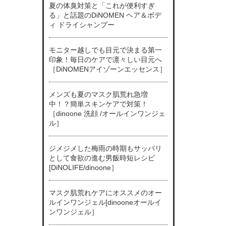
夏の体臭対策と「これが便利すぎ
る」と話題のDiNOMEN ヘア＆ボデ
ィ ドライシャンプー
モニター越しでも目元で決まる第一
印象！毎日のケアで凛々しい目元へ
［DiNOMENアイゾーンエッセンス］
メンズも夏のマスク肌荒れ急増
中！？簡単スキンケアで対策！
［dinoone 洗顔 /オールインワンジェ
ル］
ジメジメした梅雨の時期もサッパリ
として食欲の進む男飯時短レシピ
[DiNOLIFE/dinoone］
マスク肌荒れケアにオススメのオー
ルインワンジェル[dinooneオールイ
ンワンジェル］