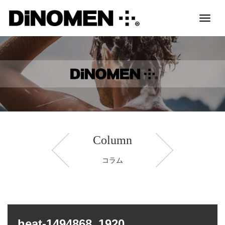
Toggl
naviga
Column
コラム
heat-1494868_1920