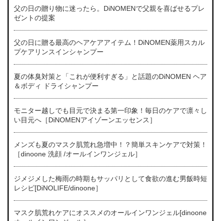
父の日の贈り物に迷ったら。DiNOMENで父親を喜ばせるプレ
ゼントの提案
父の日に贈る最高のヘアケアアイテム！DiNOMEN薬用スカル
プケアリンスインシャンプー
夏の体臭対策と「これが便利すぎる」と話題のDiNOMEN ヘア
＆ボディ ドライシャンプー
モニター越しでも目元で決まる第一印象！毎日のケアで凛々し
い目元へ［DiNOMENアイゾーンエッセンス］
メンズも夏のマスク肌荒れ急増中！？簡単スキンケアで対策！
［dinoone 洗顔 /オールインワンジェル］
ジメジメした梅雨の時期もサッパリとして食欲の進む男飯時短
レシピ[DiNOLIFE/dinoone］
マスク肌荒れケアにオススメのオールインワンジェル[dinoone