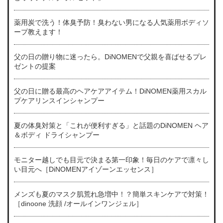
薬用炭で洗う！体臭予防！臭わない男になる人気薬用ボディソ
ープ教えます！
父の日の贈り物に迷ったら。DiNOMENで父親を喜ばせるプレ
ゼントの提案
父の日に贈る最高のヘアケアアイテム！DiNOMEN薬用スカル
プケアリンスインシャンプー
夏の体臭対策と「これが便利すぎる」と話題のDiNOMEN ヘア
＆ボディ ドライシャンプー
モニター越しでも目元で決まる第一印象！毎日のケアで凛々し
い目元へ［DiNOMENアイゾーンエッセンス］
メンズも夏のマスク肌荒れ急増中！？簡単スキンケアで対策！
［dinoone 洗顔 /オールインワンジェル］