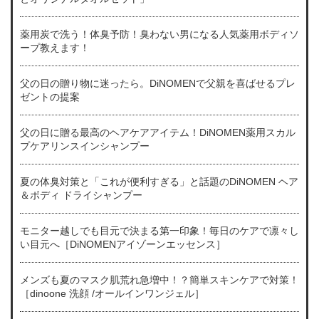
薬用炭で洗う！体臭予防！臭わない男になる人気薬用ボディソ
ープ教えます！
父の日の贈り物に迷ったら。DiNOMENで父親を喜ばせるプレ
ゼントの提案
父の日に贈る最高のヘアケアアイテム！DiNOMEN薬用スカル
プケアリンスインシャンプー
夏の体臭対策と「これが便利すぎる」と話題のDiNOMEN ヘア
＆ボディ ドライシャンプー
モニター越しでも目元で決まる第一印象！毎日のケアで凛々し
い目元へ［DiNOMENアイゾーンエッセンス］
メンズも夏のマスク肌荒れ急増中！？簡単スキンケアで対策！
［dinoone 洗顔 /オールインワンジェル］