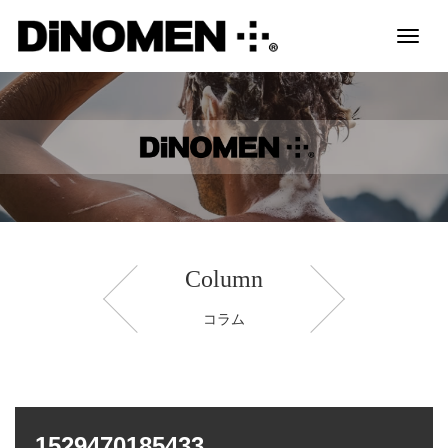
Toggl
naviga
Column
コラム
1529470185433