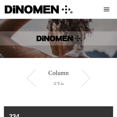
Toggl
naviga
Column
コラム
234