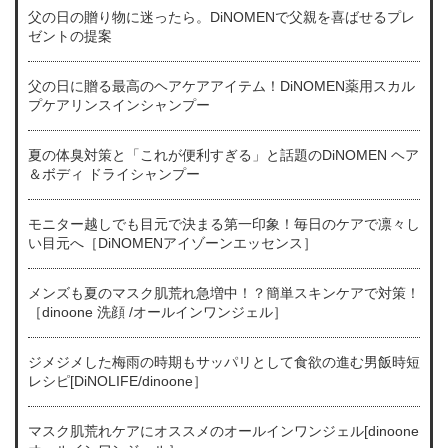
父の日の贈り物に迷ったら。DiNOMENで父親を喜ばせるプレ
ゼントの提案
父の日に贈る最高のヘアケアアイテム！DiNOMEN薬用スカル
プケアリンスインシャンプー
夏の体臭対策と「これが便利すぎる」と話題のDiNOMEN ヘア
＆ボディ ドライシャンプー
モニター越しでも目元で決まる第一印象！毎日のケアで凛々し
い目元へ［DiNOMENアイゾーンエッセンス］
メンズも夏のマスク肌荒れ急増中！？簡単スキンケアで対策！
［dinoone 洗顔 /オールインワンジェル］
ジメジメした梅雨の時期もサッパリとして食欲の進む男飯時短
レシピ[DiNOLIFE/dinoone］
マスク肌荒れケアにオススメのオールインワンジェル[dinoone