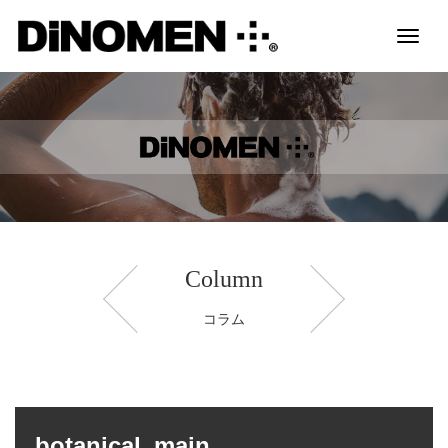
Toggl
naviga
Column
コラム
botanical_main