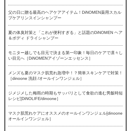
父の日に贈る最高のヘアケアアイテム！DiNOMEN薬用スカル
プケアリンスインシャンプー
夏の体臭対策と「これが便利すぎる」と話題のDiNOMEN ヘア
＆ボディ ドライシャンプー
モニター越しでも目元で決まる第一印象！毎日のケアで凛々し
い目元へ［DiNOMENアイゾーンエッセンス］
メンズも夏のマスク肌荒れ急増中！？簡単スキンケアで対策！
［dinoone 洗顔 /オールインワンジェル］
ジメジメした梅雨の時期もサッパリとして食欲の進む男飯時短
レシピ[DiNOLIFE/dinoone］
マスク肌荒れケアにオススメのオールインワンジェル[dinoone
オールインワンジェル］