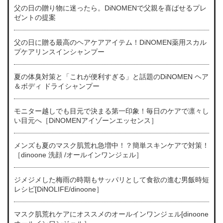
父の日の贈り物に迷ったら。DiNOMENで父親を喜ばせるプレ
ゼントの提案
父の日に贈る最高のヘアケアアイテム！DiNOMEN薬用スカル
プケアリンスインシャンプー
夏の体臭対策と「これが便利すぎる」と話題のDiNOMEN ヘア
＆ボディ ドライシャンプー
モニター越しでも目元で決まる第一印象！毎日のケアで凛々し
い目元へ［DiNOMENアイゾーンエッセンス］
メンズも夏のマスク肌荒れ急増中！？簡単スキンケアで対策！
［dinoone 洗顔 /オールインワンジェル］
ジメジメした梅雨の時期もサッパリとして食欲の進む男飯時短
レシピ[DiNOLIFE/dinoone］
マスク肌荒れケアにオススメのオールインワンジェル[dinoone