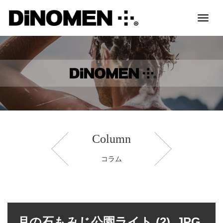
Toggl
naviga
Column
コラム
月の石もみじ公園ライト (2)_JPG