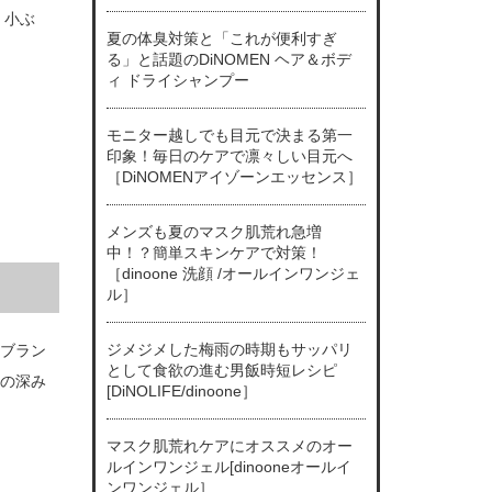
。小ぶ
夏の体臭対策と「これが便利すぎ
る」と話題のDiNOMEN ヘア＆ボデ
ィ ドライシャンプー
モニター越しでも目元で決まる第一
印象！毎日のケアで凛々しい目元へ
［DiNOMENアイゾーンエッセンス］
メンズも夏のマスク肌荒れ急増
中！？簡単スキンケアで対策！
［dinoone 洗顔 /オールインワンジェ
ル］
ジメジメした梅雨の時期もサッパリ
ブラン
として食欲の進む男飯時短レシピ
の深み
[DiNOLIFE/dinoone］
マスク肌荒れケアにオススメのオー
ルインワンジェル[dinooneオールイ
ンワンジェル］