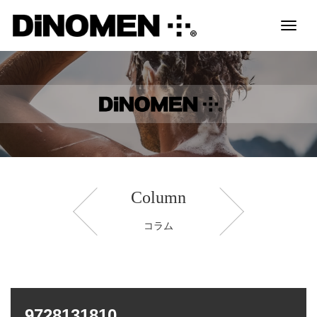
Toggl
naviga
Column
コラム
9728131810