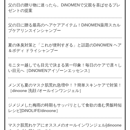
父の日の贈り物に迷ったら。DiNOMENで父親を喜ばせるプレ
ゼントの提案
父の日に贈る最高のヘアケアアイテム！DiNOMEN薬用スカル
プケアリンスインシャンプー
夏の体臭対策と「これが便利すぎる」と話題のDiNOMEN ヘア
＆ボディ ドライシャンプー
モニター越しでも目元で決まる第一印象！毎日のケアで凛々し
い目元へ［DiNOMENアイゾーンエッセンス］
メンズも夏のマスク肌荒れ急増中！？簡単スキンケアで対策！
［dinoone 洗顔 /オールインワンジェル］
ジメジメした梅雨の時期もサッパリとして食欲の進む男飯時短
レシピ[DiNOLIFE/dinoone］
マスク肌荒れケアにオススメのオールインワンジェル[dinoone