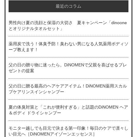
最近のコラム
男性向け夏の洗顔と保湿の大切さ 夏キャンペーン「dinoone
とオリジナルタオルセット」
薬用炭で洗う！体臭予防！臭わない男になる人気薬用ボディソ
ープ教えます！
父の日の贈り物に迷ったら。DiNOMENで父親を喜ばせるプレ
ゼントの提案
父の日に贈る最高のヘアケアアイテム！DiNOMEN薬用スカル
プケアリンスインシャンプー
夏の体臭対策と「これが便利すぎる」と話題のDiNOMEN ヘア
＆ボディ ドライシャンプー
モニター越しでも目元で決まる第一印象！毎日のケアで凛々し
い目元へ［DiNOMENアイゾーンエッセンス］