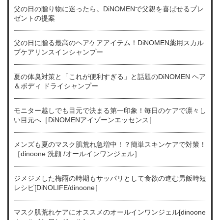
父の日の贈り物に迷ったら。DiNOMENで父親を喜ばせるプレ
ゼントの提案
父の日に贈る最高のヘアケアアイテム！DiNOMEN薬用スカル
プケアリンスインシャンプー
夏の体臭対策と「これが便利すぎる」と話題のDiNOMEN ヘア
＆ボディ ドライシャンプー
モニター越しでも目元で決まる第一印象！毎日のケアで凛々し
い目元へ［DiNOMENアイゾーンエッセンス］
メンズも夏のマスク肌荒れ急増中！？簡単スキンケアで対策！
［dinoone 洗顔 /オールインワンジェル］
ジメジメした梅雨の時期もサッパリとして食欲の進む男飯時短
レシピ[DiNOLIFE/dinoone］
マスク肌荒れケアにオススメのオールインワンジェル[dinoone