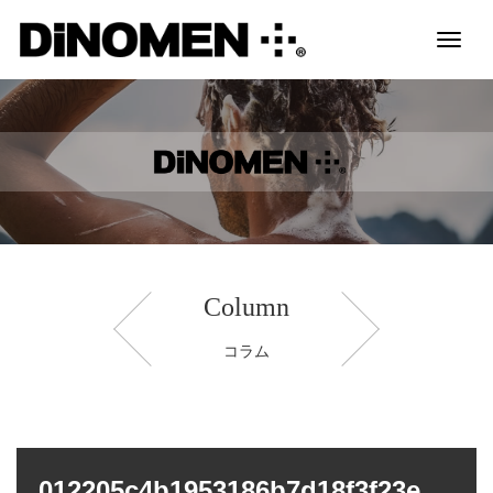
Toggl
naviga
Column
コラム
012205c4b1953186b7d18f3f23e