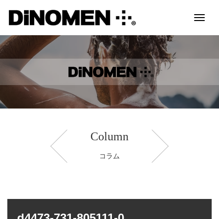
Toggl
naviga
Column
コラム
d4473-731-805111-0