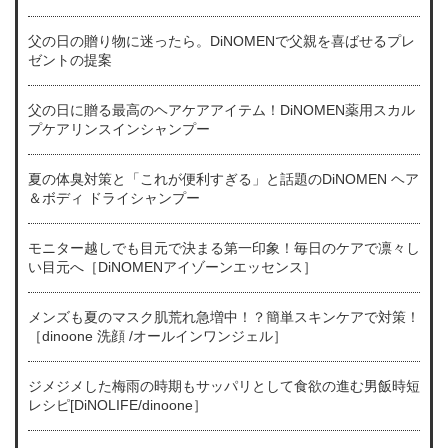
父の日の贈り物に迷ったら。DiNOMENで父親を喜ばせるプレ
ゼントの提案
父の日に贈る最高のヘアケアアイテム！DiNOMEN薬用スカル
プケアリンスインシャンプー
夏の体臭対策と「これが便利すぎる」と話題のDiNOMEN ヘア
＆ボディ ドライシャンプー
モニター越しでも目元で決まる第一印象！毎日のケアで凛々し
い目元へ［DiNOMENアイゾーンエッセンス］
メンズも夏のマスク肌荒れ急増中！？簡単スキンケアで対策！
［dinoone 洗顔 /オールインワンジェル］
ジメジメした梅雨の時期もサッパリとして食欲の進む男飯時短
レシピ[DiNOLIFE/dinoone］