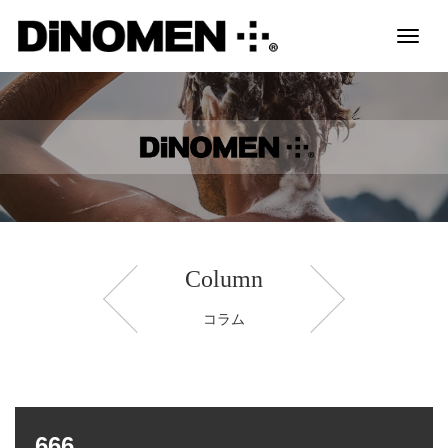
Toggl
naviga
Column
コラム
666