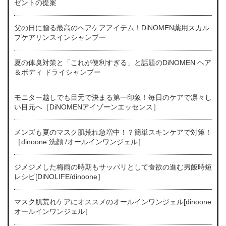
ゼントの提案
父の日に贈る最高のヘアケアアイテム！DiNOMEN薬用スカル
プケアリンスインシャンプー
夏の体臭対策と「これが便利すぎる」と話題のDiNOMEN ヘア
＆ボディ ドライシャンプー
モニター越しでも目元で決まる第一印象！毎日のケアで凛々し
い目元へ［DiNOMENアイゾーンエッセンス］
メンズも夏のマスク肌荒れ急増中！？簡単スキンケアで対策！
［dinoone 洗顔 /オールインワンジェル］
ジメジメした梅雨の時期もサッパリとして食欲の進む男飯時短
レシピ[DiNOLIFE/dinoone］
マスク肌荒れケアにオススメのオールインワンジェル[dinoone
オールインワンジェル］