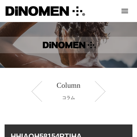
Toggl
naviga
Column
コラム
HHIAOH58154RTIHA