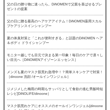
父の日の贈り物に迷ったら。DiNOMENで父親を喜ばせるプレ
ゼントの提案
父の日に贈る最高のヘアケアアイテム！DiNOMEN薬用スカル
プケアリンスインシャンプー
夏の体臭対策と「これが便利すぎる」と話題のDiNOMEN ヘア
＆ボディ ドライシャンプー
モニター越しでも目元で決まる第一印象！毎日のケアで凛々し
い目元へ［DiNOMENアイゾーンエッセンス］
メンズも夏のマスク肌荒れ急増中！？簡単スキンケアで対策！
［dinoone 洗顔 /オールインワンジェル］
ジメジメした梅雨の時期もサッパリとして食欲の進む男飯時短
レシピ[DiNOLIFE/dinoone］
マスク肌荒れケアにオススメのオールインワンジェル[dinoone