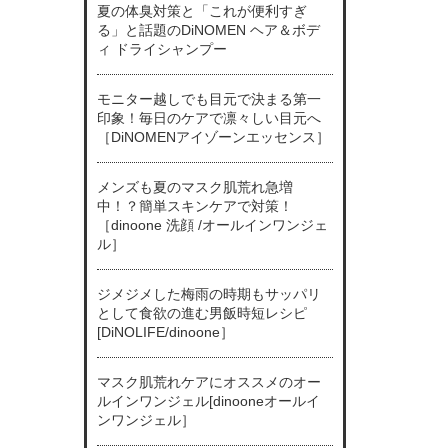
夏の体臭対策と「これが便利すぎ
る」と話題のDiNOMEN ヘア＆ボデ
ィ ドライシャンプー
モニター越しでも目元で決まる第一
印象！毎日のケアで凛々しい目元へ
［DiNOMENアイゾーンエッセンス］
メンズも夏のマスク肌荒れ急増
中！？簡単スキンケアで対策！
［dinoone 洗顔 /オールインワンジェ
ル］
ジメジメした梅雨の時期もサッパリ
として食欲の進む男飯時短レシピ
[DiNOLIFE/dinoone］
マスク肌荒れケアにオススメのオー
ルインワンジェル[dinooneオールイ
ンワンジェル］