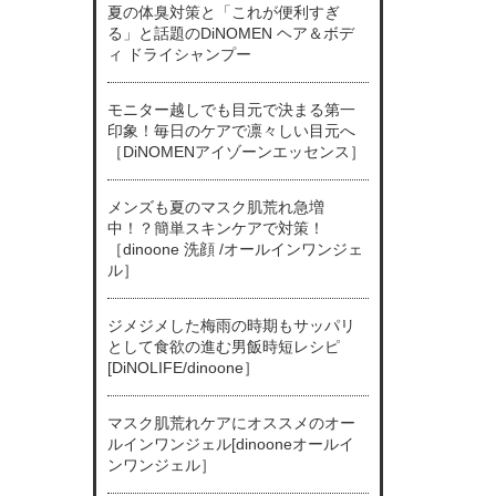
夏の体臭対策と「これが便利すぎ
る」と話題のDiNOMEN ヘア＆ボデ
ィ ドライシャンプー
モニター越しでも目元で決まる第一
印象！毎日のケアで凛々しい目元へ
［DiNOMENアイゾーンエッセンス］
メンズも夏のマスク肌荒れ急増
中！？簡単スキンケアで対策！
［dinoone 洗顔 /オールインワンジェ
ル］
ジメジメした梅雨の時期もサッパリ
として食欲の進む男飯時短レシピ
[DiNOLIFE/dinoone］
マスク肌荒れケアにオススメのオー
ルインワンジェル[dinooneオールイ
ンワンジェル］