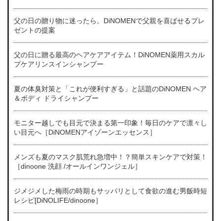
父の日の贈り物に迷ったら。DiNOMENで父親を喜ばせるプレ
ゼントの提案
父の日に贈る最高のヘアケアアイテム！DiNOMEN薬用スカル
プケアリンスインシャンプー
夏の体臭対策と「これが便利すぎる」と話題のDiNOMEN ヘア
＆ボディ ドライシャンプー
モニター越しでも目元で決まる第一印象！毎日のケアで凛々し
い目元へ［DiNOMENアイゾーンエッセンス］
メンズも夏のマスク肌荒れ急増中！？簡単スキンケアで対策！
［dinoone 洗顔 /オールインワンジェル］
ジメジメした梅雨の時期もサッパリとして食欲の進む男飯時短
レシピ[DiNOLIFE/dinoone］