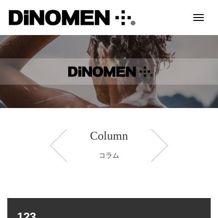
Toggl
naviga
Column
コラム
123