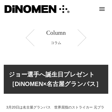
Toggl
naviga
Column
コラム
ジョー選手へ誕生日プレゼント
［DiNOMEN×名古屋グランパス］
3月20日は名古屋グランパス 世界屈指のストライカー 元ブラ