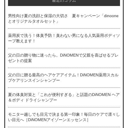
最近のコラム
男性向け夏の洗顔と保湿の大切さ 夏キャンペーン「dinoone
とオリジナルタオルセット」
薬用炭で洗う！体臭予防！臭わない男になる人気薬用ボディソ
ープ教えます！
父の日の贈り物に迷ったら。DiNOMENで父親を喜ばせるプレ
ゼントの提案
父の日に贈る最高のヘアケアアイテム！DiNOMEN薬用スカル
プケアリンスインシャンプー
夏の体臭対策と「これが便利すぎる」と話題のDiNOMEN ヘア
＆ボディ ドライシャンプー
モニター越しでも目元で決まる第一印象！毎日のケアで凛々し
い目元へ［DiNOMENアイゾーンエッセンス］