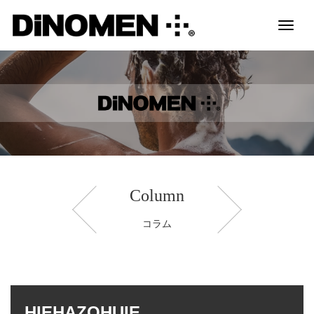
Toggl
naviga
Column
コラム
HIEHAZOHUIE