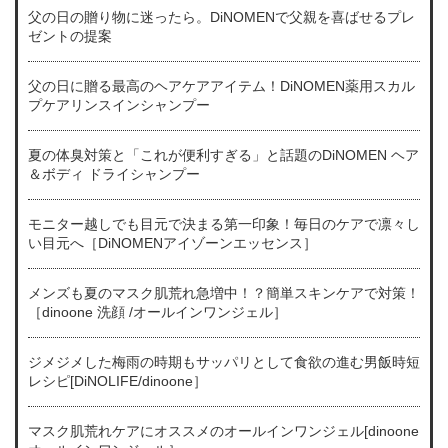
父の日の贈り物に迷ったら。DiNOMENで父親を喜ばせるプレ
ゼントの提案
父の日に贈る最高のヘアケアアイテム！DiNOMEN薬用スカル
プケアリンスインシャンプー
夏の体臭対策と「これが便利すぎる」と話題のDiNOMEN ヘア
＆ボディ ドライシャンプー
モニター越しでも目元で決まる第一印象！毎日のケアで凛々し
い目元へ［DiNOMENアイゾーンエッセンス］
メンズも夏のマスク肌荒れ急増中！？簡単スキンケアで対策！
［dinoone 洗顔 /オールインワンジェル］
ジメジメした梅雨の時期もサッパリとして食欲の進む男飯時短
レシピ[DiNOLIFE/dinoone］
マスク肌荒れケアにオススメのオールインワンジェル[dinoone