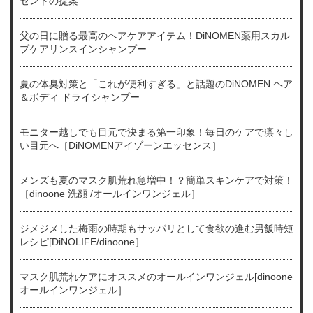
ゼントの提案
父の日に贈る最高のヘアケアアイテム！DiNOMEN薬用スカル
プケアリンスインシャンプー
夏の体臭対策と「これが便利すぎる」と話題のDiNOMEN ヘア
＆ボディ ドライシャンプー
モニター越しでも目元で決まる第一印象！毎日のケアで凛々し
い目元へ［DiNOMENアイゾーンエッセンス］
メンズも夏のマスク肌荒れ急増中！？簡単スキンケアで対策！
［dinoone 洗顔 /オールインワンジェル］
ジメジメした梅雨の時期もサッパリとして食欲の進む男飯時短
レシピ[DiNOLIFE/dinoone］
マスク肌荒れケアにオススメのオールインワンジェル[dinoone
オールインワンジェル］