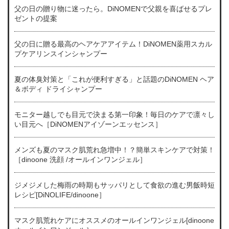
父の日の贈り物に迷ったら。DiNOMENで父親を喜ばせるプレ
ゼントの提案
父の日に贈る最高のヘアケアアイテム！DiNOMEN薬用スカル
プケアリンスインシャンプー
夏の体臭対策と「これが便利すぎる」と話題のDiNOMEN ヘア
＆ボディ ドライシャンプー
モニター越しでも目元で決まる第一印象！毎日のケアで凛々し
い目元へ［DiNOMENアイゾーンエッセンス］
メンズも夏のマスク肌荒れ急増中！？簡単スキンケアで対策！
［dinoone 洗顔 /オールインワンジェル］
ジメジメした梅雨の時期もサッパリとして食欲の進む男飯時短
レシピ[DiNOLIFE/dinoone］
マスク肌荒れケアにオススメのオールインワンジェル[dinoone