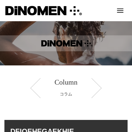
Toggl
naviga
Column
コラム
DFIOEHEGAEKHIE