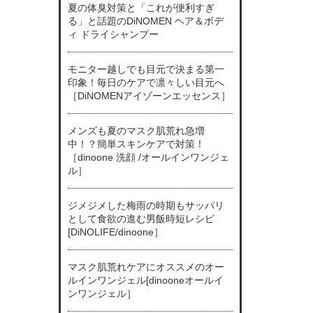
夏の体臭対策と「これが便利すぎ
る」と話題のDiNOMEN ヘア＆ボデ
ィ ドライシャンプー
モニター越しでも目元で決まる第一
印象！毎日のケアで凛々しい目元へ
［DiNOMENアイゾーンエッセンス］
メンズも夏のマスク肌荒れ急増
中！？簡単スキンケアで対策！
［dinoone 洗顔 /オールインワンジェ
ル］
ジメジメした梅雨の時期もサッパリ
として食欲の進む男飯時短レシピ
[DiNOLIFE/dinoone］
マスク肌荒れケアにオススメのオー
ルインワンジェル[dinooneオールイ
ンワンジェル］