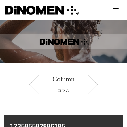
Toggl
naviga
Column
コラム
123585582886185