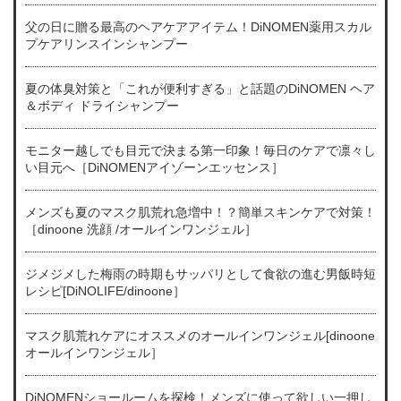
父の日に贈る最高のヘアケアアイテム！DiNOMEN薬用スカル
プケアリンスインシャンプー
夏の体臭対策と「これが便利すぎる」と話題のDiNOMEN ヘア
＆ボディ ドライシャンプー
モニター越しでも目元で決まる第一印象！毎日のケアで凛々し
い目元へ［DiNOMENアイゾーンエッセンス］
メンズも夏のマスク肌荒れ急増中！？簡単スキンケアで対策！
［dinoone 洗顔 /オールインワンジェル］
ジメジメした梅雨の時期もサッパリとして食欲の進む男飯時短
レシピ[DiNOLIFE/dinoone］
マスク肌荒れケアにオススメのオールインワンジェル[dinoone
オールインワンジェル］
DiNOMENショールームを探検！メンズに使って欲しい一押し