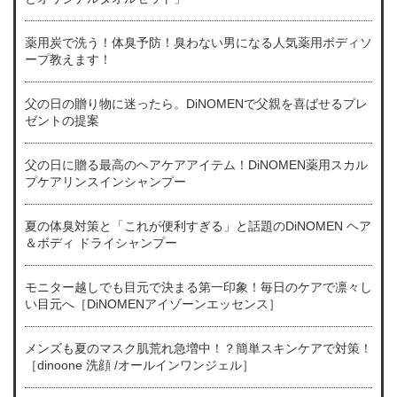
薬用炭で洗う！体臭予防！臭わない男になる人気薬用ボディソ
ープ教えます！
父の日の贈り物に迷ったら。DiNOMENで父親を喜ばせるプレ
ゼントの提案
父の日に贈る最高のヘアケアアイテム！DiNOMEN薬用スカル
プケアリンスインシャンプー
夏の体臭対策と「これが便利すぎる」と話題のDiNOMEN ヘア
＆ボディ ドライシャンプー
モニター越しでも目元で決まる第一印象！毎日のケアで凛々し
い目元へ［DiNOMENアイゾーンエッセンス］
メンズも夏のマスク肌荒れ急増中！？簡単スキンケアで対策！
［dinoone 洗顔 /オールインワンジェル］