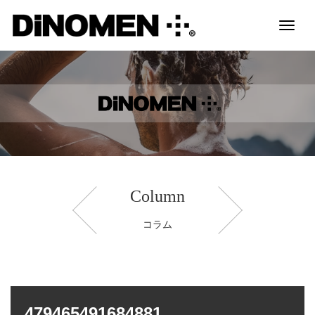
Toggl
naviga
Column
コラム
479465491684881