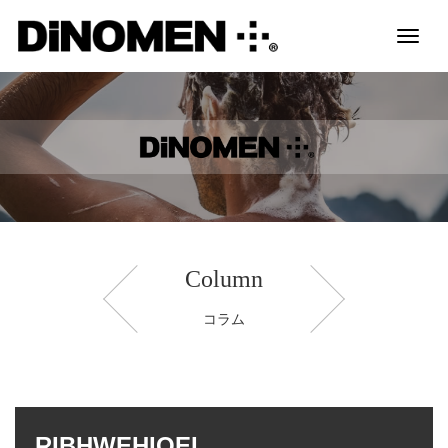
Toggl
naviga
Column
コラム
RIBHWEHIOEI