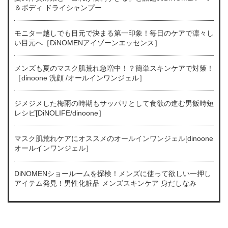
＆ボディ ドライシャンプー
モニター越しでも目元で決まる第一印象！毎日のケアで凛々し
い目元へ［DiNOMENアイゾーンエッセンス］
メンズも夏のマスク肌荒れ急増中！？簡単スキンケアで対策！
［dinoone 洗顔 /オールインワンジェル］
ジメジメした梅雨の時期もサッパリとして食欲の進む男飯時短
レシピ[DiNOLIFE/dinoone］
マスク肌荒れケアにオススメのオールインワンジェル[dinoone
オールインワンジェル］
DiNOMENショールームを探検！メンズに使って欲しい一押し
アイテム発見！男性化粧品 メンズスキンケア 身だしなみ