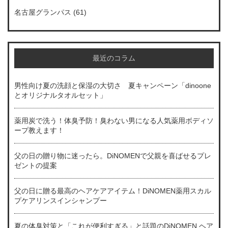
名古屋グランパス
(61)
最近のコラム
男性向け夏の洗顔と保湿の大切さ 夏キャンペーン「dinoone
とオリジナルタオルセット」
薬用炭で洗う！体臭予防！臭わない男になる人気薬用ボディソ
ープ教えます！
父の日の贈り物に迷ったら。DiNOMENで父親を喜ばせるプレ
ゼントの提案
父の日に贈る最高のヘアケアアイテム！DiNOMEN薬用スカル
プケアリンスインシャンプー
夏の体臭対策と「これが便利すぎる」と話題のDiNOMEN ヘア