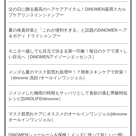
父の日に贈る最高のヘアケアアイテム！DiNOMEN薬用スカル
プケアリンスインシャンプー
夏の体臭対策と「これが便利すぎる」と話題のDiNOMEN ヘア
＆ボディ ドライシャンプー
モニター越しでも目元で決まる第一印象！毎日のケアで凛々し
い目元へ［DiNOMENアイゾーンエッセンス］
メンズも夏のマスク肌荒れ急増中！？簡単スキンケアで対策！
［dinoone 洗顔 /オールインワンジェル］
ジメジメした梅雨の時期もサッパリとして食欲の進む男飯時短
レシピ[DiNOLIFE/dinoone］
マスク肌荒れケアにオススメのオールインワンジェル[dinoone
オールインワンジェル］
DiNOMENショールームを探検！メンズに使って欲しい一押し