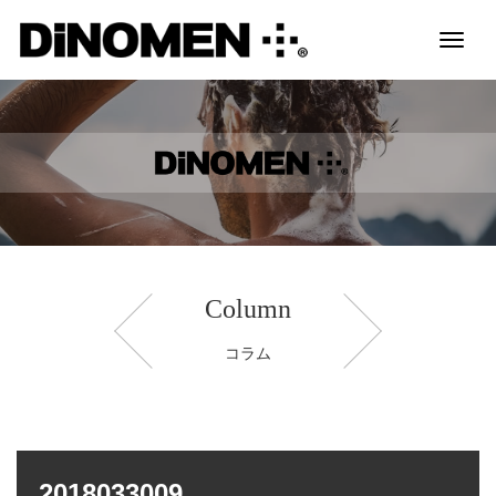
Toggl
naviga
Column
コラム
2018033009