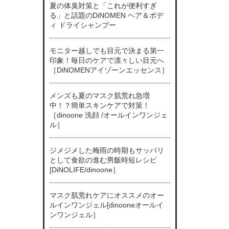
夏の体臭対策と「これが便利すぎ
る」と話題のDiNOMEN ヘア＆ボデ
ィ ドライシャンプー
モニター越しでも目元で決まる第一
印象！毎日のケアで凛々しい目元へ
［DiNOMENアイゾーンエッセンス］
メンズも夏のマスク肌荒れ急増
中！？簡単スキンケアで対策！
［dinoone 洗顔 /オールインワンジェ
ル］
ジメジメした梅雨の時期もサッパリ
として食欲の進む男飯時短レシピ
[DiNOLIFE/dinoone］
マスク肌荒れケアにオススメのオー
ルインワンジェル[dinooneオールイ
ンワンジェル］