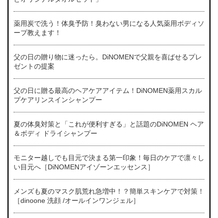
薬用炭で洗う！体臭予防！臭わない男になる人気薬用ボディソ
ープ教えます！
父の日の贈り物に迷ったら。DiNOMENで父親を喜ばせるプレ
ゼントの提案
父の日に贈る最高のヘアケアアイテム！DiNOMEN薬用スカル
プケアリンスインシャンプー
夏の体臭対策と「これが便利すぎる」と話題のDiNOMEN ヘア
＆ボディ ドライシャンプー
モニター越しでも目元で決まる第一印象！毎日のケアで凛々し
い目元へ［DiNOMENアイゾーンエッセンス］
メンズも夏のマスク肌荒れ急増中！？簡単スキンケアで対策！
［dinoone 洗顔 /オールインワンジェル］