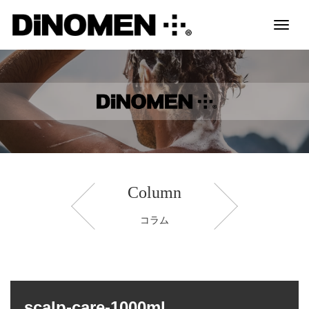
Toggl
naviga
Column
コラム
scalp-care-1000ml