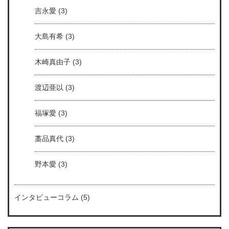
吉永愛
(3)
大島有希
(3)
木崎真由子
(3)
渡辺亜以
(3)
福塚愛
(3)
藁品真代
(3)
野本愛
(3)
インタビューコラム
(5)